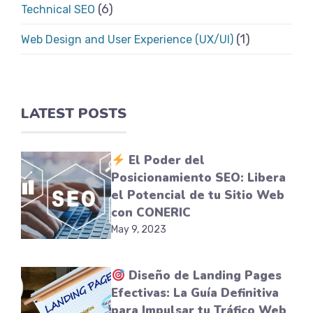
(6)
Technical SEO
(1)
Web Design and User Experience (UX/UI)
LATEST POSTS
El Poder del
Posicionamiento SEO: Libera
el Potencial de tu Sitio Web
con CONERIC
May 9, 2023
Diseño de Landing Pages
Efectivas: La Guía Definitiva
para Impulsar tu Tráfico Web