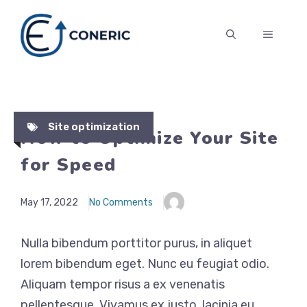
Skip
to
MENU
content
Site optimization
How to Optimize Your Site
for Speed
May 17, 2022
No Comments
Nulla bibendum porttitor purus, in aliquet
lorem bibendum eget. Nunc eu feugiat odio.
Aliquam tempor risus a ex venenatis
pellentesque. Vivamus ex justo, lacinia eu